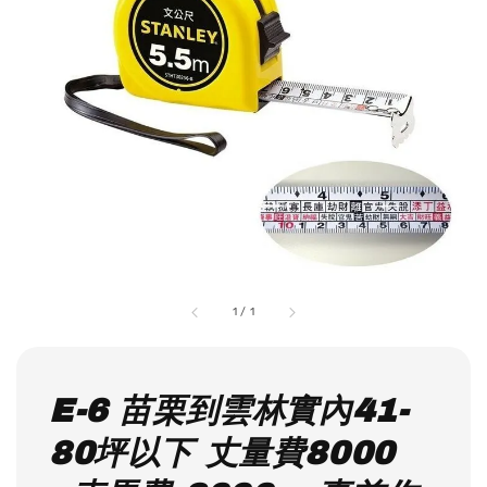
1
/
1
E-6 苗栗到雲林實內41-
80坪以下 丈量費8000