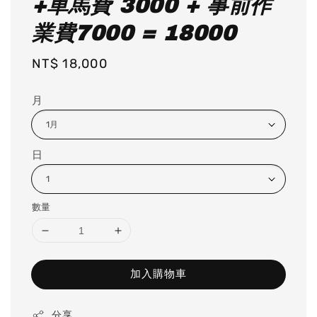
+車馬費 3000 + 事前作
業費7000 = 18000
Regular
NT$ 18,000
price
月
日
數量
加入購物車
分享