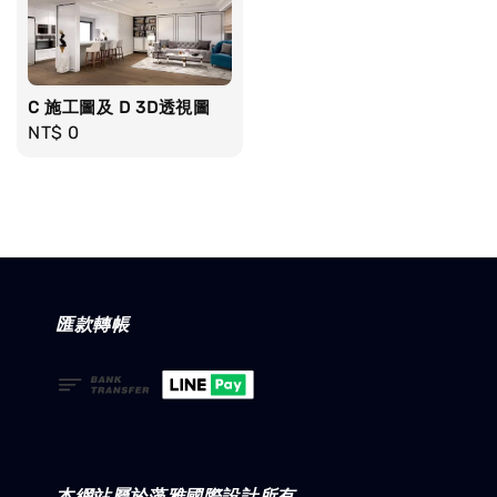
C 施工圖及 D 3D透視圖
Regular
NT$ 0
price
匯款轉帳
本網站屬於藻雅國際設計所有